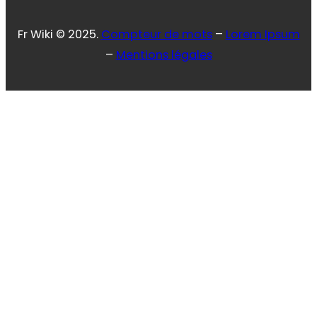
Fr Wiki © 2025.
Compteur de mots
–
Lorem Ipsum
–
Mentions légales