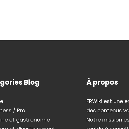
gories Blog
À propos
re
FRWiki est une e
ness / Pro
des contenus var
sine et gastronomie
Notre mission es
ure et divertissement
rapide à consul