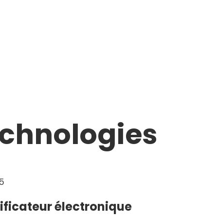
echnologies
25
ficateur électronique