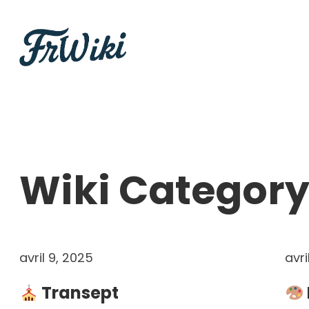
Aller
au
contenu
Wiki Category
avril 9, 2025
avri
Transept