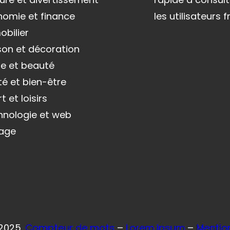
nomie et finance
les utilisateurs
bilier
son et décoration
e et beauté
é et bien-être
t et loisirs
hnologie et web
age
 2025.
Compteur de mots
–
Lorem Ipsum
–
Mentio