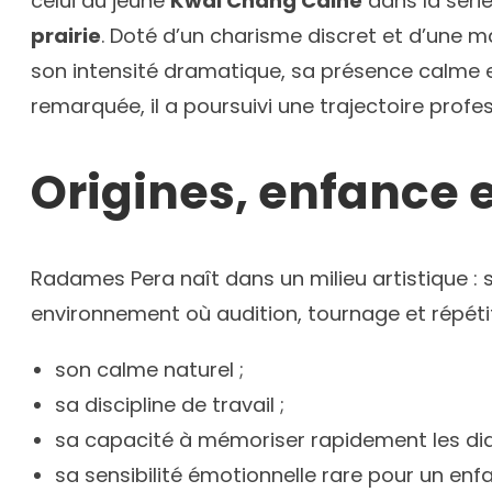
celui du jeune
Kwai Chang Caine
dans la séri
prairie
. Doté d’un charisme discret et d’une 
son intensité dramatique, sa présence calme e
remarquée, il a poursuivi une trajectoire profe
Origines, enfance e
Radames Pera naît dans un milieu artistique : s
environnement où audition, tournage et répétitio
son calme naturel ;
sa discipline de travail ;
sa capacité à mémoriser rapidement les dia
sa sensibilité émotionnelle rare pour un enf