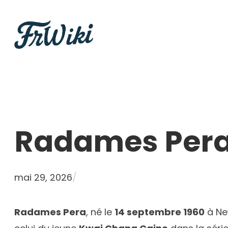
Aller
au
contenu
Radames Per
mai 29, 2026
/
Radames Pera
, né le
14 septembre 1960
à New