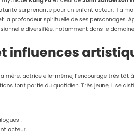
e mythique
Kung Fu
et celui de
John Sanderson 
maturité surprenante pour un enfant acteur, il a 
t la profondeur spirituelle de ses personnages. A
ssionnelle diversifiée, notamment dans le domaine 
t influences artisti
a mère, actrice elle-même, l’encourage très tôt à 
ns font partie du quotidien. Très jeune, il se dist
logues ;
ant acteur.