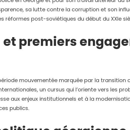
olice en Géorgie et pour son travail ultérieur au
rence, sa lutte contre la corruption et son influ
es réformes post-soviétiques du début du XXIe siè
n et premiers engag
période mouvementée marquée par la transition ch
ns internationales, un cursus qui l’oriente vers les
resse aux enjeux institutionnels et à la modernisat
ices publics.