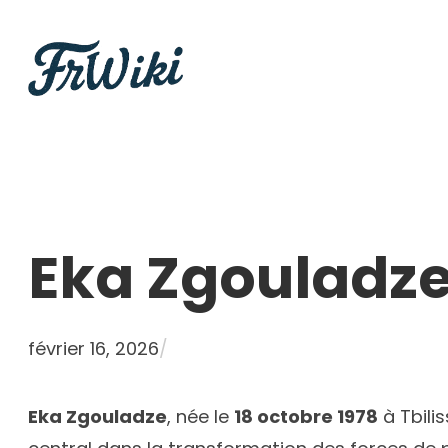
Aller
au
contenu
Eka Zgouladz
février 16, 2026
/
Eka Zgouladze
, née le
18 octobre 1978
à Tbili