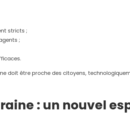
t stricts ;
agents ;
fficaces.
erne doit être proche des citoyens, technologiqu
kraine : un nouvel e