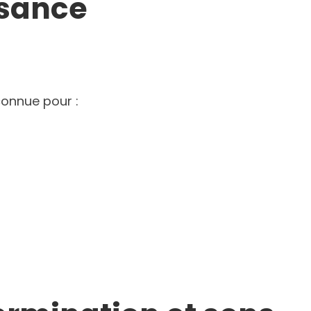
ssance
connue pour :