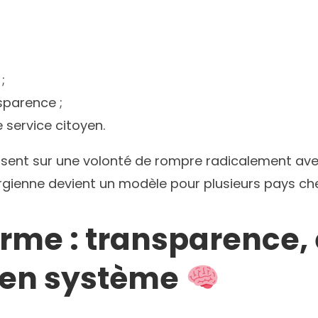
;
sparence ;
e service citoyen.
ent sur une volonté de rompre radicalement avec l
orgienne devient un modèle pour plusieurs pays c
rme : transparence, e
cien système